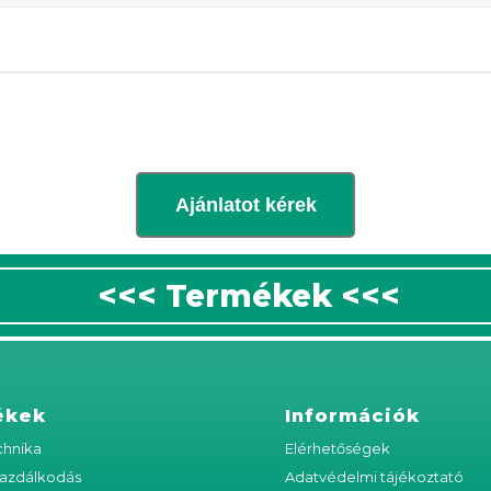
Ajánlatot kérek
<<< Termékek <<<
ékek
Információk
hnika
Elérhetőségek
azdálkodás
Adatvédelmi tájékoztató