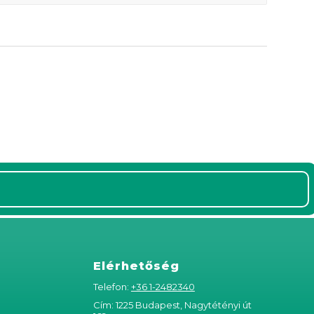
Elérhetőség
Telefon:
+36 1-2482340
Cím: 1225 Budapest, Nagytétényi út