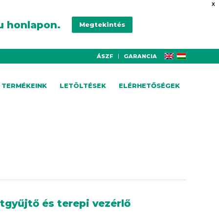
X
u honlapon.
Megtekintés
ÁSZF
GARANCIA
TERMÉKEINK
LETÖLTÉSEK
ELÉRHETŐSÉGEK
tgyűjtő és terepi vezérlő