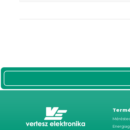
Term
Méréstec
Energiag