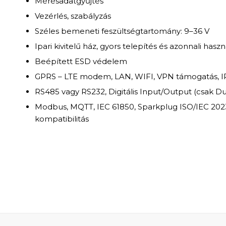
Mérésadatgyűjtés
Vezérlés, szabályzás
Széles bemeneti feszültségtartomány: 9–36 V
Ipari kivitelű ház, gyors telepítés és azonnali haszn
Beépített ESD védelem
GPRS – LTE modem, LAN, WIFI, VPN támogatás, I
RS485 vagy RS232, Digitális Input/Output (csak D
Modbus, MQTT, IEC 61850, Sparkplug ISO/IEC 2023
kompatibilitás