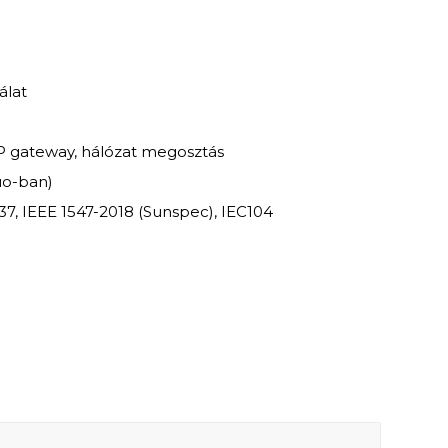
álat
P gateway, hálózat megosztás
uo-ban)
7, IEEE 1547-2018 (Sunspec), IEC104