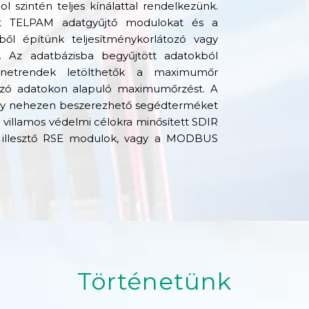
l szintén teljes kínálattal rendelkezünk.
lt TELPAM adatgyűjtő modulokat és a
ől építünk teljesítménykorlátozó vagy
t. Az adatbázisba begyűjtött adatokból
enetrendek letölthetők a maximumőr
tozó adatokon alapuló maximumőrzést. A
gy nehezen beszerezhető segédterméket
ú villamos védelmi célokra minősített SDIR
ra illesztő RSE modulok, vagy a MODBUS
Történetünk