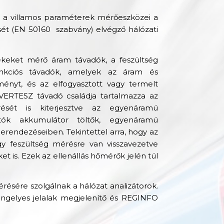
a; a villamos paraméterek mérőeszközei a
sét (EN 50160 szabvány) elvégző hálózati
ékeket mérő áram távadók, a feszültség
unkciós távadók, amelyek az áram és
ményt, és az elfogyasztott vagy termelt
VERTESZ távadó családja tartalmazza az
ését is kiterjesztve az egyenáramú
hatók akkumulátor töltők, egyenáramú
berendezéseiben. Tekintettel arra, hogy az
 feszültség mérésre van visszavezetve
is. Ezek az ellenállás hőmérők jelén túl
ésére szolgálnak a hálózat analizátorok.
gelyes jelalak megjelenítő és REGINFO