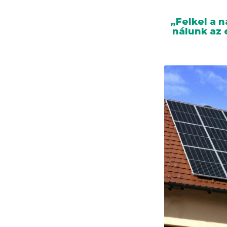
„Felkel a 
nálunk az 