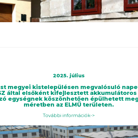
2025. július
est megyei kistelepülésen megvalósuló nape
 által elsőként kifejlesztett akkumulátoros
zó egységnek köszönhetően épülhetett me
méretben az ELMŰ területen.
További információk->