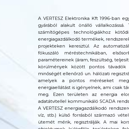
A VERTESZ Elektronika Kft 1996-ban egy n
gyárából alakult önálló vállalkozássá
számítógépes technológiákhoz kötődik
energiagazdálkodó termékek, rendszerek f
projekteken keresztül. Az automatizá
fókuszáló méréstechnikában, elsőso
paramétereinek (áram, feszültség, teljesí
körülmények között pontos távadók é
minőségét ellenőrző un. hálózati regiszt
amelyek a pontos méréseket megköv
energiaellátást is igényelnek, ami csak t
meg. Ezen területen az energia elos
adatátvitellel kommunikáló SCADA rendsz
A VERTESZ energiagazdálkodó rendszerek 
víz, stb.) külső forrásból származó vét
ütemét mérik, regisztrálják.
A mai kors
objektumok különféle területeken fel