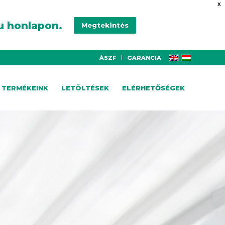
X
u honlapon.
Megtekintés
ÁSZF
GARANCIA
TERMÉKEINK
LETÖLTÉSEK
ELÉRHETŐSÉGEK