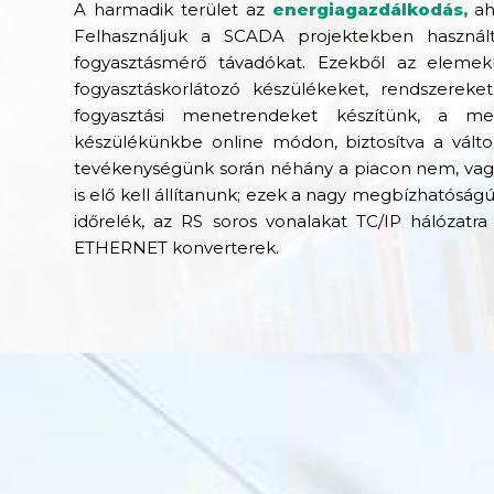
A harmadik terület az
energiagazdálkodás,
aho
Felhasználjuk a SCADA projektekben haszná
fogyasztásmérő távadókat. Ezekből az elemekb
fogyasztáskorlátozó készülékeket, rendszereke
fogyasztási menetrendeket készítünk, a m
készülékünkbe online módon, biztosítva a vál
tevékenységünk során néhány a piacon nem, va
is elő kell állítanunk; ezek a nagy megbízhatóság
időrelék, az RS soros vonalakat TC/IP hálózat
ETHERNET konverterek.