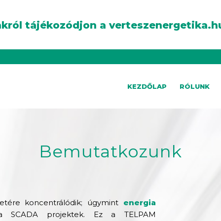
król tájékozódjon a verteszenergetika.h
KEZDŐLAP
RÓLUNK
Bemutatkozunk
etére koncentrálódik; úgymint
energia
a SCADA projektek. Ez a TELPAM