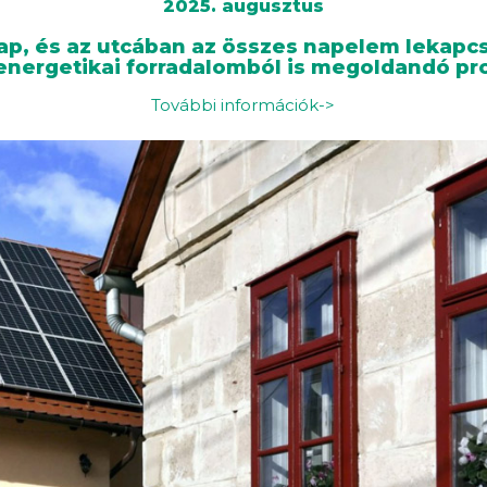
2025. augusztus
nap, és az utcában az összes napelem lekapcs
energetikai forradalomból is megoldandó pr
További információk->