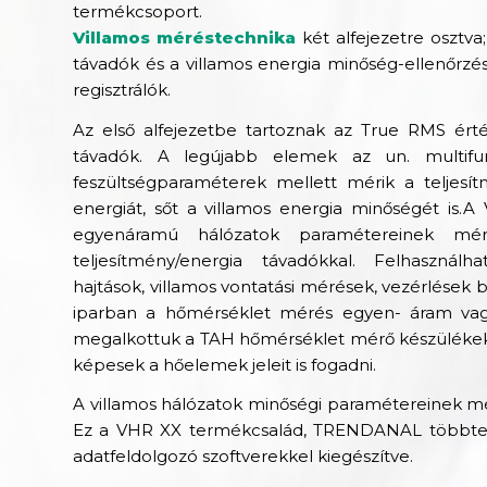
termékcsoport.
Villamos méréstechnika
két alfejezetre osztv
távadók és a villamos energia minőség-ellenőrzé
regisztrálók.
Az első alfejezetbe tartoznak az True RMS ért
távadók. A legújabb elemek az un. multif
feszültségparaméterek mellett mérik a teljesít
energiát, sőt a villamos energia minőségét is.
A 
egyenáramú hálózatok paramétereinek mér
teljesítmény/energia távadókkal. Felhasznál
hajtások, villamos vontatási mérések, vezérlések 
iparban a hőmérséklet mérés egyen- áram vagy
megalkottuk a TAH hőmérséklet mérő készülékeket 
képesek a hőelemek jeleit is fogadni.
A villamos hálózatok minőségi paramétereinek mér
Ez a VHR XX termékcsalád, TRENDANAL többten
adatfeldolgozó szoftverekkel kiegészítve.