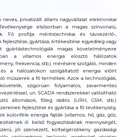
eves, privatizált állami nagyvállalat elektronikai
. Tevékenysége elsősorban a magas színvonalú,
. Fő profilja méréstechnikai és távvezérlő-,
ejlesztése, gyártása, értékesítése egyedileg vagy
lt gyártástechnológiák magas követelményeire
rban a villamos energia elosztó hálózatok
tmény, frekvencia, stb.) mérésére szolgáló, minden
s a hálózatokon szolgáltatott energia előírt
ráló műszerek a fő termékek. Azok a technológiák,
etelik, szigorúan folyamatos, zavarmentes
ávvezérléssel, un. SCADA rendszerekkel valósítható
ztó állomások, főleg rádiós (URH, GSM, stb.)
ereinek fejlesztése és gyártása a fő tevékenység.
különféle energia fajták (villamos, hő, gáz, gőz,
elezésének ill. belső fogyasztásának mennyiségét,
zerű, jól szervezett, költségérzékeny gazdasági
elős szakemberei (műszaki, gazdasági) részére