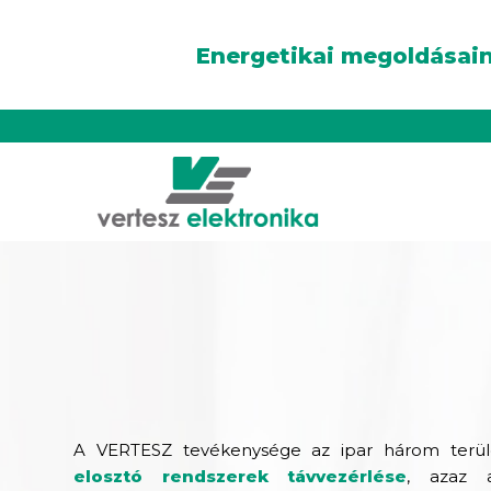
Energetikai megoldásain
A VERTESZ tevékenysége az ipar három terül
elosztó rendszerek távvezérlése
, azaz 