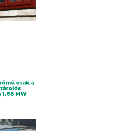
rőmű csak a
 tárolós
g 1,68 MW