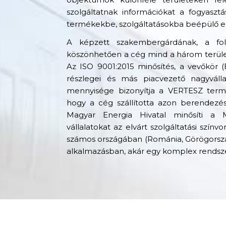
szolgáltatnak információkat a fogyaszt
termékekbe, szolgáltatásokba beépülő en
A képzett szakembergárdának, a fol
köszönhetően a cég mind a három terüle
Az ISO 9001:2015 minősítés, a vevőkör
részlegei és más piacvezető nagyvál
mennyisége bizonyítja a VERTESZ termé
hogy a cég szállította azon berendezés
Magyar Energia Hivatal minősíti a 
vállalatokat az elvárt szolgáltatási szín
számos országában (Románia, Görögország
alkalmazásban, akár egy komplex rendsz