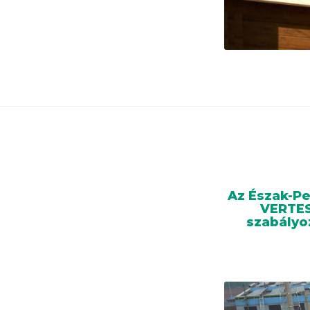
Az Észak-P
VERTESZ
szabályo