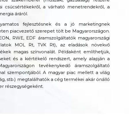
ási csúcsértékekről, a várható menetrendekről, a
ergia áráról.
yamatos fejlesztésnek és a jó marketingnek
ten piacvezető szerepet tölt be Magyarországon.
 (EON, RWE, EDF áramszolgáltatók magyarországi
lalatok MOL Rt, TVK Rt), az eladások növekvő
kek magas színvonalát. Példaként említhetjük,
eket és a kiértékelő rendszert, amely alapján a
Magyarországon tevékenykedő áramszolgáltató
vonal szempontjából. A magyar piac mellett a világ
, stb.) megtalálhatók a cég termékei akár önálló
er részegységeként.