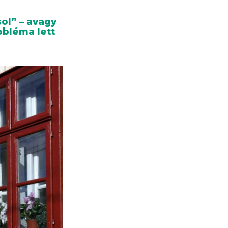
ol” – avagy
obléma lett