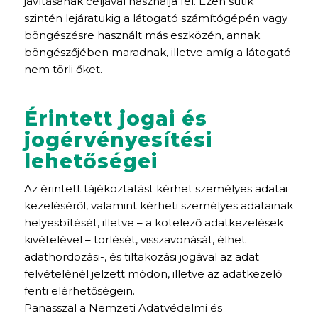
javításának céljával használja fel. Ezen sütik
szintén lejáratukig a látogató számítógépén vagy
böngészésre használt más eszközén, annak
böngészőjében maradnak, illetve amíg a látogató
nem törli őket.
Érintett jogai és
jogérvényesítési
lehetőségei
Az érintett tájékoztatást kérhet személyes adatai
kezeléséről, valamint kérheti személyes adatainak
helyesbítését, illetve – a kötelező adatkezelések
kivételével – törlését, visszavonását, élhet
adathordozási-, és tiltakozási jogával az adat
felvételénél jelzett módon, illetve az adatkezelő
fenti elérhetőségein.
Panasszal a Nemzeti Adatvédelmi és