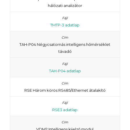
hálózati analizátor
TMTP-3 adatlap
TAH-P04 Négycsatornás intelligens hőmérséklet
távadó
TAH-P04 adatlap
RSE Három körös RS485/Ethernet átalakító
RSE3 adatlap
VDM2 Intelligens kijelző modul