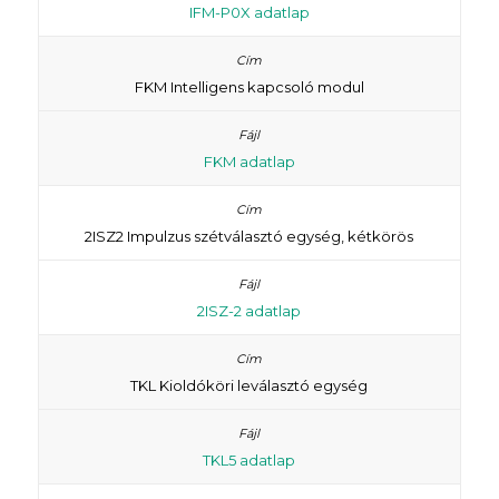
IFM-P0X adatlap
FKM Intelligens kapcsoló modul
FKM adatlap
2ISZ2 Impulzus szétválasztó egység, kétkörös
2ISZ-2 adatlap
TKL Kioldóköri leválasztó egység
TKL5 adatlap