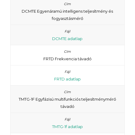
DCMTE Egyenáramú intelligens teljesítmény és
fogyasztásmérő
DCMTE adatlap
FRTD Frekvencia távadó
FRTD adatlap
TMTG-1F Еgyfázisú multifunkciós teljesítménymérő
távadó
TMTG-1f adatlap