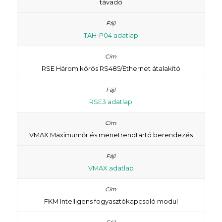
távadó
TAH-P04 adatlap
RSE Három körös RS485/Ethernet átalakító
RSE3 adatlap
VMAX Maximumőr és menetrendtartó berendezés
VMAX adatlap
FKM Intelligens fogyasztókapcsoló modul