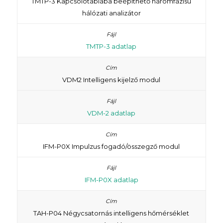
TMTP-3 Kapcsolótáblába beépíthető háromfázisú
hálózati analizátor
TMTP-3 adatlap
VDM2 Intelligens kijelző modul
VDM-2 adatlap
IFM-P0X Impulzus fogadó/összegző modul
IFM-P0X adatlap
TAH-P04 Négycsatornás intelligens hőmérséklet