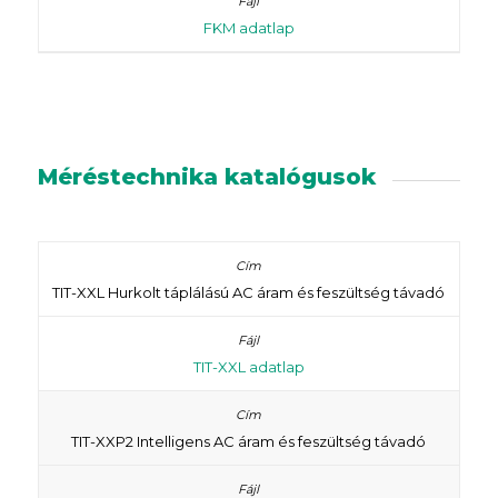
FKM adatlap
Méréstechnika katalógusok
TIT-XXL Hurkolt táplálású AC áram és feszültség távadó
TIT-XXL adatlap
TIT-XXP2 Intelligens AC áram és feszültség távadó