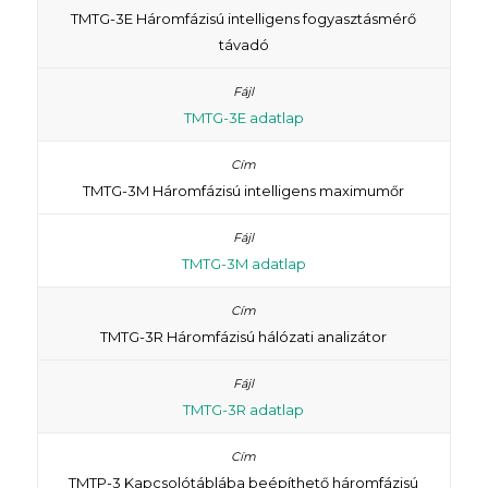
TMTG-3E Háromfázisú intelligens fogyasztásmérő
távadó
TMTG-3E adatlap
TMTG-3M Háromfázisú intelligens maximumőr
TMTG-3M adatlap
TMTG-3R Háromfázisú hálózati analizátor
TMTG-3R adatlap
TMTP-3 Kapcsolótáblába beépíthető háromfázisú