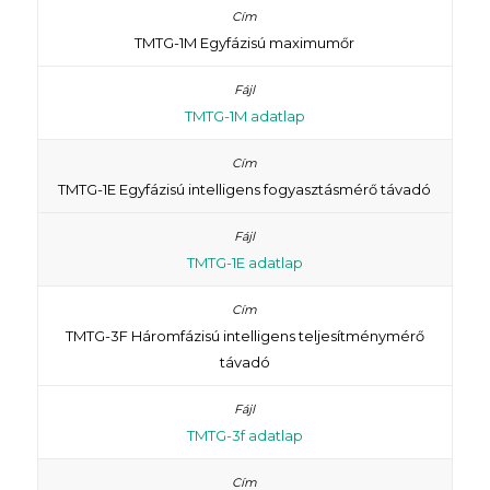
TMTG-1M Egyfázisú maximumőr
TMTG-1M adatlap
TMTG-1E Egyfázisú intelligens fogyasztásmérő távadó
TMTG-1E adatlap
TMTG-3F Háromfázisú intelligens teljesítménymérő
távadó
TMTG-3f adatlap