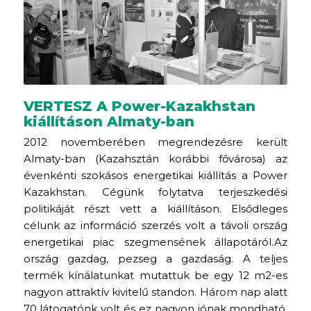
VERTESZ A Power-Kazakhstan
kiállításon Almaty-ban
2012 novemberében megrendezésre került
Almaty-ban (Kazahsztán korábbi fővárosa) az
évenkénti szokásos energetikai kiállítás a Power
Kazakhstan. Cégünk folytatva terjeszkedési
politikáját részt vett a kiállításon. Elsődleges
célunk az információ szerzés volt a távoli ország
energetikai piac szegmensének állapotáról.Az
ország gazdag, pezseg a gazdaság. A teljes
termék kínálatunkat mutattuk be egy 12 m2-es
nagyon attraktív kivitelű standon. Három nap alatt
70 látogatónk volt és ez nagyon jónak mondható.