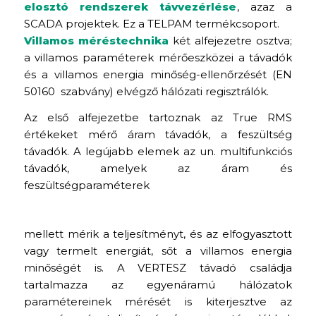
elosztó rendszerek távvezérlése
, azaz a
SCADA projektek. Ez a TELPAM termékcsoport.
Villamos méréstechnika
két alfejezetre osztva;
a villamos paraméterek mérőeszközei a távadók
és a villamos energia minőség-ellenőrzését (EN
50160 szabvány) elvégző hálózati regisztrálók.
Az első alfejezetbe tartoznak az True RMS
értékeket mérő áram távadók, a feszültség
távadók. A legújabb elemek az un. multifunkciós
távadók, amelyek az áram és
feszültségparaméterek
mellett mérik a teljesítményt, és az elfogyasztott
vagy termelt energiát, sőt a villamos energia
minőségét is. A VERTESZ távadó családja
tartalmazza az egyenáramú hálózatok
paramétereinek mérését is kiterjesztve az