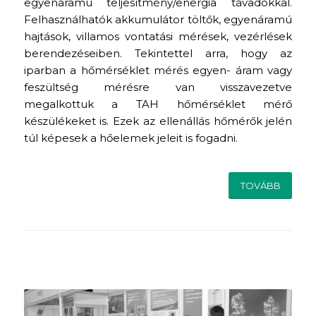
egyenáramú teljesítmény/energia távadókkal.
Felhasználhatók akkumulátor töltők, egyenáramú
hajtások, villamos vontatási mérések, vezérlések
berendezéseiben. Tekintettel arra, hogy az
iparban a hőmérséklet mérés egyen- áram vagy
feszültség mérésre van visszavezetve
megalkottuk a TAH hőmérséklet mérő
készülékeket is. Ezek az ellenállás hőmérők jelén
túl képesek a hőelemek jeleit is fogadni.
TOVÁBB