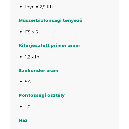
Idyn = 2,5 Ith
Műszerbiztonsági tényező
FS < 5
Kiterjesztett primer áram
1,2 x In
Szekunder áram
5A
Pontossági osztály
1,0
Ház