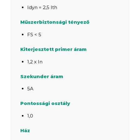
Idyn = 2,5 Ith
Műszerbiztonsági tényező
FS < 5
Kiterjesztett primer áram
1,2 x In
Szekunder áram
5A
Pontossági osztály
1,0
Ház