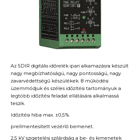
Az SDIR digitális időrelék ipari alkamazásra készült
nagy megbízhatóságú, nagy pontosságú, nagy
zavarvédettségű készülékek. 8 működési
üzemmódjuk és széles időzítési tartományuk a
legtöbb időzítési feladat ellátására alkalmassá
teszik.
Időzítési hiba max. ±0,5%.
prellmentesített vezérlő bemenet.
2,5 kV szigetelési szilárdság a be- és kimenetek