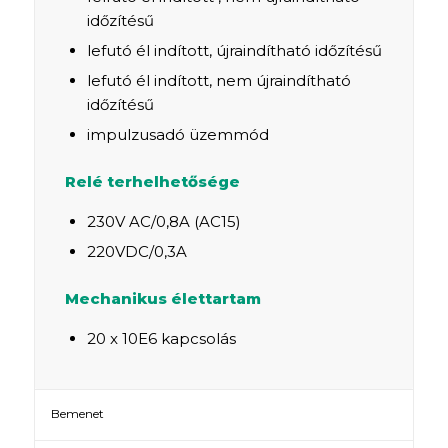
időzítésű
lefutó él indított, újraindítható időzítésű
lefutó él indított, nem újraindítható
időzítésű
impulzusadó üzemmód
Relé terhelhetősége
230V AC/0,8A (AC15)
220VDC/0,3A
Mechanikus élettartam
20 x 10E6 kapcsolás
Bemenet