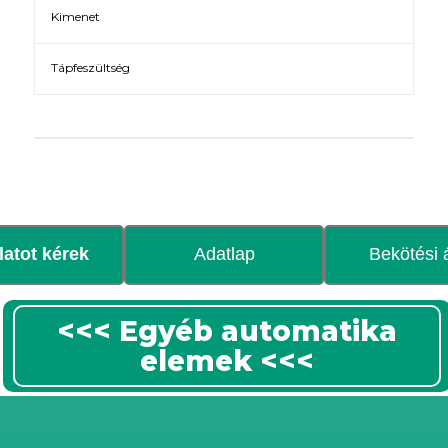
Kimenet
Tápfeszültség
latot kérek
Adatlap
Bekötési 
<<< Egyéb automatika
elemek <<<