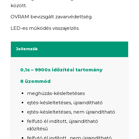
között.
OVRAM bevizsgált zavarvédettség.
LED-es működés visszajelzés.
Jellemzők
0,1s – 9900s időzítési tartomány
8 üzemmód
meghúzás-késleltetéses
ejtés-késleltetéses, újraindítható
ejtés-késleltetéses, nem újraindítható
felfutó él indított, újraindítható
időzítésű
felfutó él indított , nem újraindítható