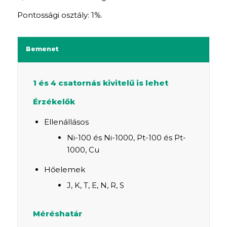
Pontossági osztály: 1%.
Bemenet
1 és 4 csatornás kivitelű is lehet
Érzékelők
Ellenállásos
Ni-100 és Ni-1000, Pt-100 és Pt-
1000, Cu
Hőelemek
J, K, T, E, N, R, S
Méréshatár