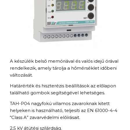
A készülék belső memóriával és valós idejű órával
rendelkezik, amely tárolja a hőmérséklet időbeni
változását.
Határérték és hiszterézis beállítások az előlapon
található gombok segítségével lehetséges.
TAH-P04 nagyfokú villamos zavaroknak kitett
helyeken is használható, teljesíti az EN 61000-4-4
“Class A” zavarvédelmi előírásait.
2,5 kV átütési szilárdság.