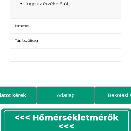
függ az érzékelőtől
Kimenet
Tápfeszültség
latot kérek
Adatlap
Bekötési 
<<< Hőmérsékletmérők
<<<