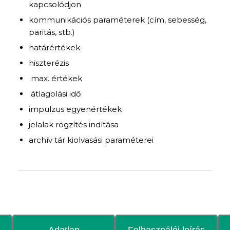
kapcsolódjon
kommunikációs paraméterek (cím, sebesség,
paritás, stb.)
határértékek
hiszterézis
max. értékek
átlagolási idő
impulzus egyenértékek
jelalak rögzítés indítása
archív tár kiolvasási paraméterei
Adatlap
Felhasználói leírás