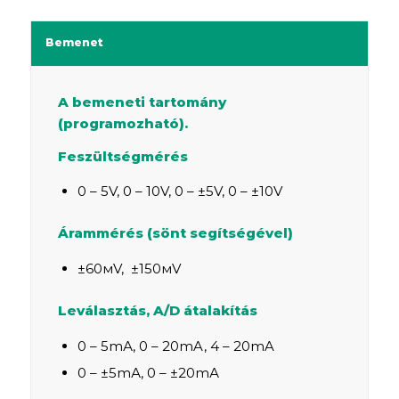
Bemenet
A bemeneti tartomány
(programozható).
Feszültségmérés
0 – 5V, 0 – 10V, 0 – ±5V, 0 – ±10V
Árammérés (sönt segítségével)
±60мV, ±150мV
Leválasztás, A/D átalakítás
0 – 5mА, 0 – 20mA, 4 – 20mA
0 – ±5mА, 0 – ±20mА