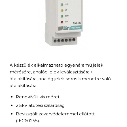
A készülék alkalmazható egyenáramú jelek
mérésére, analóg jelek leválasztására /
átalakítására, analóg jelek soros kimenetre való
átalakítására.
Rendkívüli kis méret.
2,5kV átütési szilárdság.
Bevizsgált zavarvédelemmel ellátott
(IEC60255).