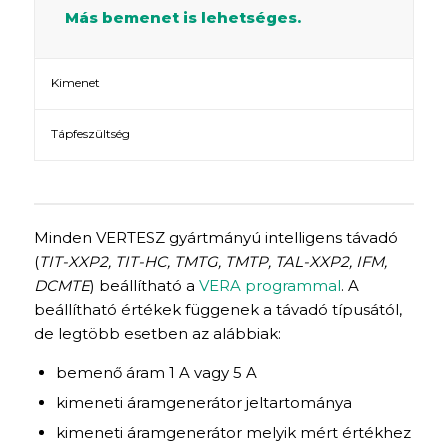
Más bemenet is lehetséges.
Kimenet
Tápfeszültség
Minden VERTESZ gyártmányú intelligens távadó
(
TIT-XXP2, TIT-HC, TMTG, TMTP, TAL-XXP2, IFM,
DCMTE
) beállítható a
VERA programmal
. A
beállítható értékek függenek a távadó típusától,
de legtöbb esetben az alábbiak:
bemenő áram 1 A vagy 5 A
kimeneti áramgenerátor jeltartománya
kimeneti áramgenerátor melyik mért értékhez