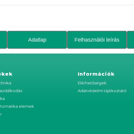
Adatlap
Felhasználói leírás
ékek
Információk
hnika
Elérhetőségek
azdálkodás
Adatvédelmi tájékoztató
ika
utomatika elemek
r