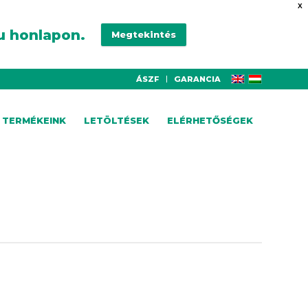
X
u honlapon.
Megtekintés
ÁSZF
GARANCIA
TERMÉKEINK
LETÖLTÉSEK
ELÉRHETŐSÉGEK