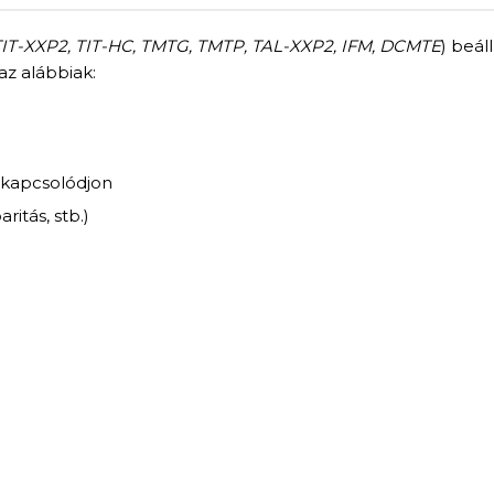
TIT-XXP2, TIT-HC, TMTG, TMTP, TAL-XXP2, IFM, DCMTE
) beál
az alábbiak:
 kapcsolódjon
itás, stb.)