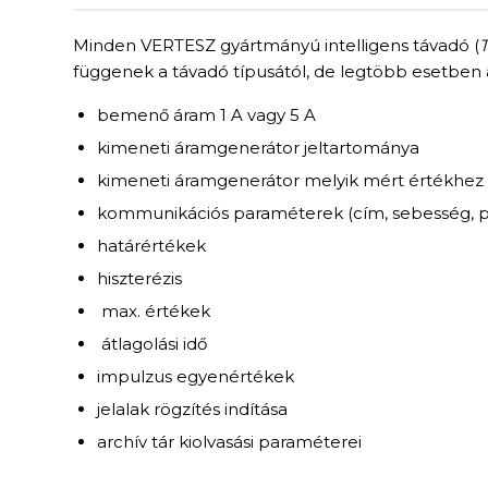
Minden VERTESZ gyártmányú intelligens távadó (
függenek a távadó típusától, de legtöbb esetben 
bemenő áram 1 A vagy 5 A
kimeneti áramgenerátor jeltartománya
kimeneti áramgenerátor melyik mért értékhez
kommunikációs paraméterek (cím, sebesség, par
határértékek
hiszterézis
max. értékek
átlagolási idő
impulzus egyenértékek
jelalak rögzítés indítása
archív tár kiolvasási paraméterei