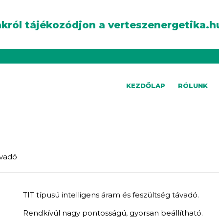
król tájékozódjon a verteszenergetika.h
KEZDŐLAP
RÓLUNK
ávadó
TIT típusú intelligens áram és feszültség távadó.
Rendkívül nagy pontosságú, gyorsan beállítható.