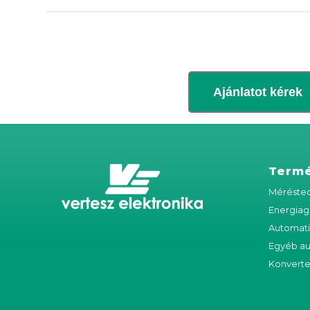
Ajánlatot kérek
Term
Méréstec
Energiag
Automat
Egyéb a
Konverte