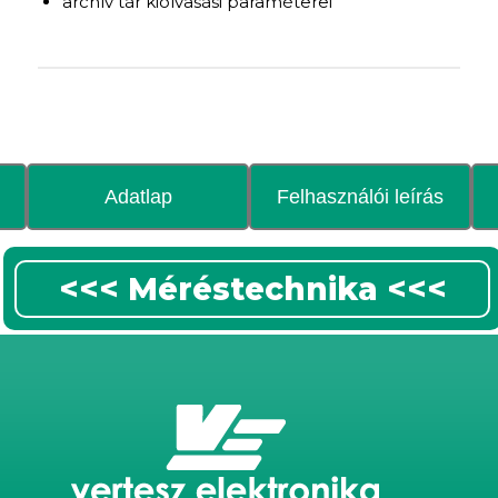
archív tár kiolvasási paraméterei
Adatlap
Felhasználói leírás
<<< Méréstechnika <<<