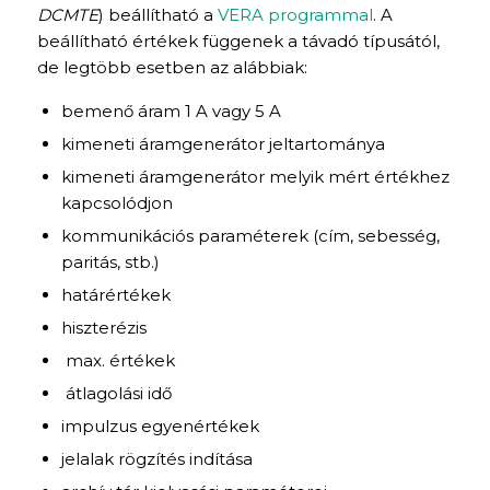
DCMTE
) beállítható a
VERA programmal
. A
beállítható értékek függenek a távadó típusától,
de legtöbb esetben az alábbiak:
bemenő áram 1 A vagy 5 A
kimeneti áramgenerátor jeltartománya
kimeneti áramgenerátor melyik mért értékhez
kapcsolódjon
kommunikációs paraméterek (cím, sebesség,
paritás, stb.)
határértékek
hiszterézis
max. értékek
átlagolási idő
impulzus egyenértékek
jelalak rögzítés indítása