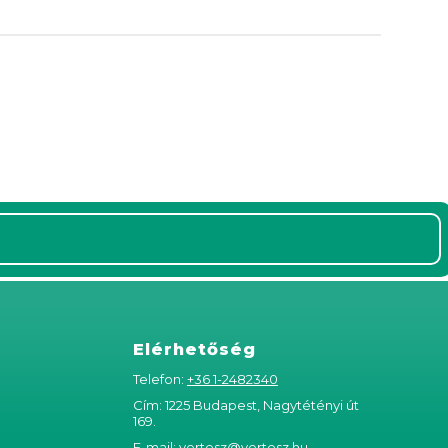
Elérhetőség
Telefon:
+36 1-2482340
Cím: 1225 Budapest, Nagytétényi út
169.
E-mail:
vertesz@vertesz.hu