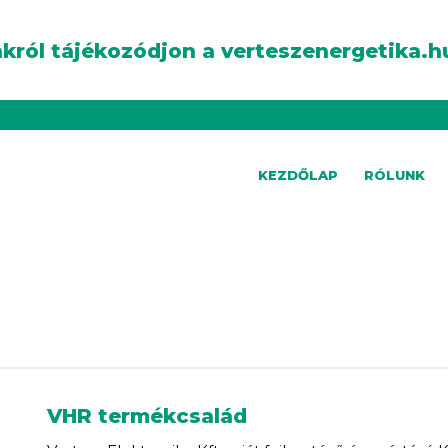
król tájékozódjon a verteszenergetika.h
KEZDŐLAP
RÓLUNK
VHR termékcsalád