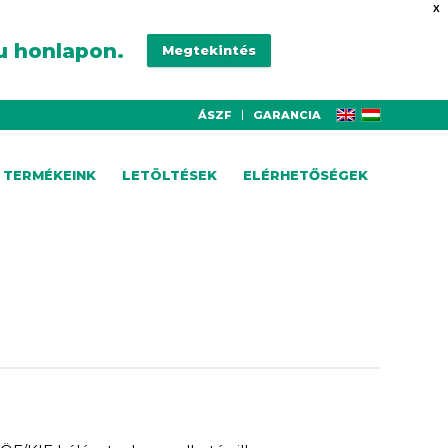
X
u honlapon.
Megtekintés
ÁSZF
GARANCIA
TERMÉKEINK
LETÖLTÉSEK
ELÉRHETŐSÉGEK