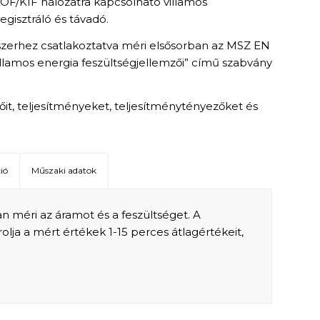
 KÖF/KIF hálózatra kapcsolható villamos
isztráló és távadó.
szerhez csatlakoztatva méri elsősorban az MSZ EN
illamos energia feszültségjellemzői” című szabvány
it, teljesítményeket, teljesítménytényezőket és
ió
Műszaki adatok
n méri az áramot és a feszültséget. A
lja a mért értékek 1-15 perces átlagértékeit,