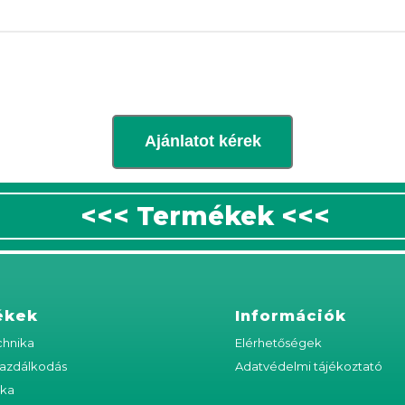
Ajánlatot kérek
<<< Termékek <<<
ékek
Információk
hnika
Elérhetőségek
azdálkodás
Adatvédelmi tájékoztató
ika