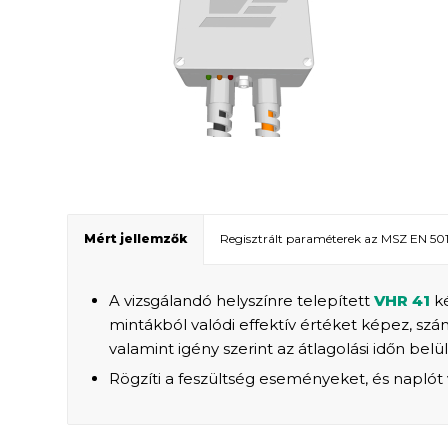
Mért jellemzők
Regisztrált paraméterek az MSZ EN 501
A vizsgálandó helyszínre telepített
VHR 41
ké
mintákból valódi effektív értéket képez, szá
valamint igény szerint az átlagolási időn be
Rögzíti a feszültség eseményeket, és naplót 