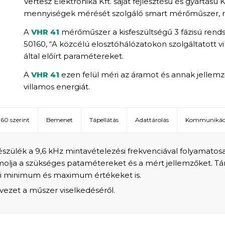
Vertesz Elektronika Kft. saját fejlesztésű és gyártású
mennyiségek mérését szolgáló smart mérőműszer, reg
A
VHR 41
mérőműszer a kisfeszültségű 3 fázisú rend
50160, “A közcélú elosztóhálózatokon szolgáltatott v
által előírt paramétereket.
A
VHR 41
ezen felül méri az áramot és annak jellemző
villamos energiát.
60 szerint
Bemenet
Tápellátás
Adattárolás
Kommunikác
szülék a 9,6 kHz mintavételezési frekvenciával folyamatosa
molja a szükséges patamétereket és a mért jellemzőket. Táro
lüli minimum és maximum értékeket is.
vezet a műszer viselkedéséről.