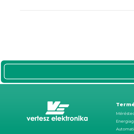
Term
Méréstec
Energiag
Automat