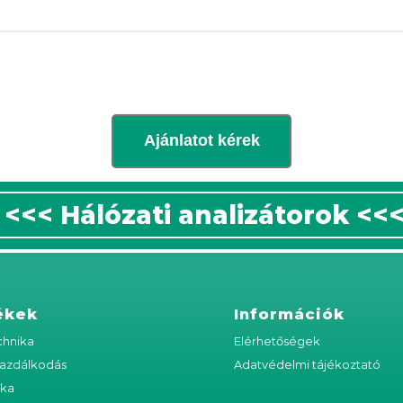
Ajánlatot kérek
<<< Hálózati analizátorok <<
ékek
Információk
hnika
Elérhetőségek
azdálkodás
Adatvédelmi tájékoztató
ika