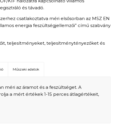
 KÖF/KIF hálózatra kapcsolható villamos
isztráló és távadó.
szerhez csatlakoztatva méri elsősorban az MSZ EN
illamos energia feszültségjellemzői” című szabvány
it, teljesítményeket, teljesítménytényezőket és
ió
Műszaki adatok
n méri az áramot és a feszültséget. A
lja a mért értékek 1-15 perces átlagértékeit,