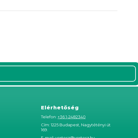
<
Elérhetőség
Telefon:
+36 1-2482340
Cím: 1225 Budapest, Nagytétényi út
169.
E-mail:
vertesz@vertesz.hu