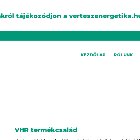
król tájékozódjon a verteszenergetika.h
KEZDŐLAP
RÓLUNK
VHR termékcsalád