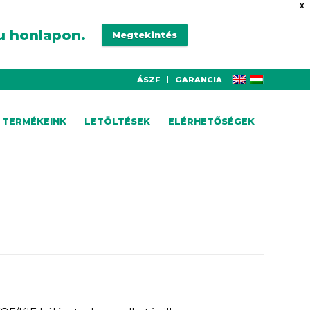
X
u honlapon.
Megtekintés
ÁSZF
GARANCIA
TERMÉKEINK
LETÖLTÉSEK
ELÉRHETŐSÉGEK