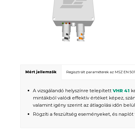
Mért jellemzők
Regisztrált paraméterek az MSZ EN 501
A vizsgálandó helyszínre telepített
VHR 41
ké
mintákból valódi effektív értéket képez, szá
valamint igény szerint az átlagolási időn be
Rögzíti a feszültség eseményeket, és naplót 