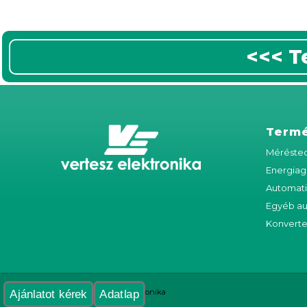
<<< T
Term
Méréstec
Energiag
Automat
Egyéb a
Konverte
© Copyright - Vertesz Elektronika
Ajánlatot kérek
Adatlap