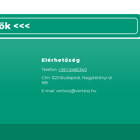
ők <<<
Elérhetőség
Telefon:
+36 1-2482340
Cím: 1225 Budapest, Nagytétényi út
169.
E-mail:
vertesz@vertesz.hu