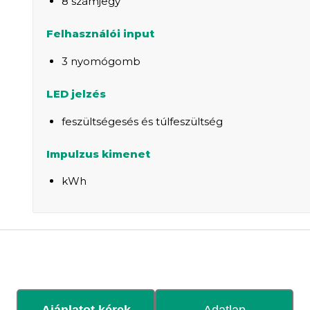
8 számjegy
Felhasználói input
3 nyomógomb
LED jelzés
feszültségesés és túlfeszültség
Impulzus kimenet
kWh
Ajánlatot kérek
Adatlap