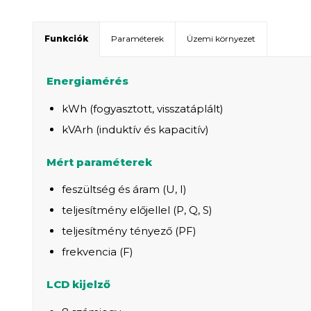
Funkciók
Paraméterek
Üzemi környezet
Energiamérés
kWh (fogyasztott, visszatáplált)
kVArh (induktív és kapacitív)
Mért paraméterek
feszültség és áram (U, I)
teljesítmény előjellel (P, Q, S)
teljesítmény tényező (PF)
frekvencia (F)
LCD kijelző