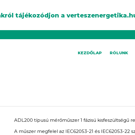
król tájékozódjon a verteszenergetika.h
KEZDŐLAP
RÓLUNK
ADL200 típusú mérőműszer 1 fázisú kisfeszültségű r
A műszer megfelel az IEC62053-21 és IEC62053-22 s