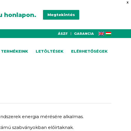
X
u honlapon.
Megtekintés
ÁSZF
GARANCIA
TERMÉKEINK
LETÖLTÉSEK
ELÉRHETŐSÉGEK
endszerek energia mérésére alkalmas.
zámú szabványokban előírtaknak.