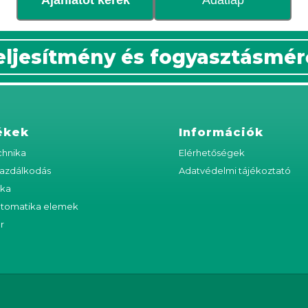
eljesítmény és fogyasztásmér
ékek
Információk
hnika
Elérhetőségek
azdálkodás
Adatvédelmi tájékoztató
ika
utomatika elemek
r