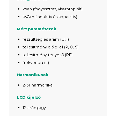
kWh (fogyasztott, visszatáplált)
kVArh (induktív és kapacitív)
Mért paraméterek
feszültség és áram (U, I)
teljesítmény előjellel (P, Q, S)
teljesítmény tényező (PF)
frekvencia (F)
Harmonikusok
2-31 harmonika
LCD kijelző
12 számjegy