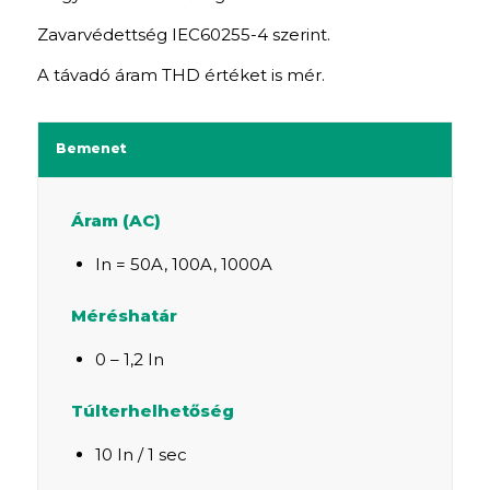
Zavarvédettség IEC60255-4 szerint.
A távadó áram THD értéket is mér.
Bemenet
Áram (AC)
In = 50A, 100A, 1000A
Méréshatár
0 – 1,2 In
Túlterhelhetőség
10 In / 1 sec