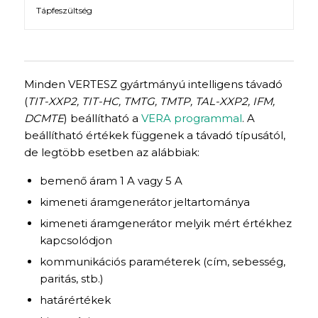
Tápfeszültség
Minden VERTESZ gyártmányú intelligens távadó
(
TIT-XXP2, TIT-HC, TMTG, TMTP, TAL-XXP2, IFM,
DCMTE
) beállítható a
VERA programmal
. A
beállítható értékek függenek a távadó típusától,
de legtöbb esetben az alábbiak:
bemenő áram 1 A vagy 5 A
kimeneti áramgenerátor jeltartománya
kimeneti áramgenerátor melyik mért értékhez
kapcsolódjon
kommunikációs paraméterek (cím, sebesség,
paritás, stb.)
határértékek