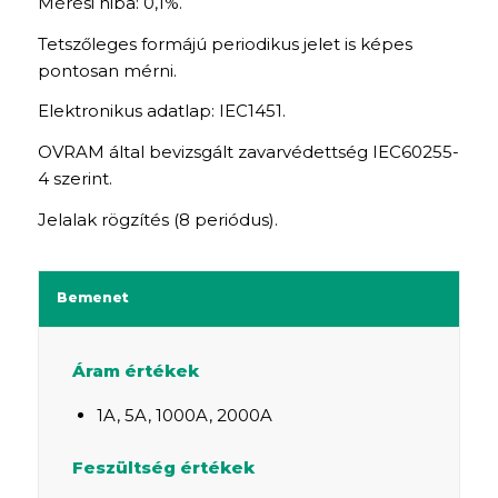
Mérési hiba: 0,1%.
Tetszőleges formájú periodikus jelet is képes
pontosan mérni.
Elektronikus adatlap: IEC1451.
OVRAM által bevizsgált zavarvédettség IEC60255-
4 szerint.
Jelalak rögzítés (8 periódus).
Bemenet
Áram értékek
1A, 5A, 1000A, 2000A
Feszültség értékek