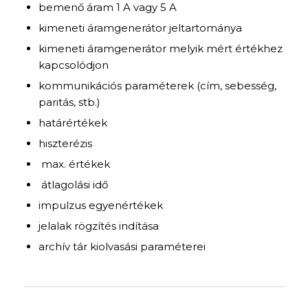
bemenő áram 1 A vagy 5 A
kimeneti áramgenerátor jeltartománya
kimeneti áramgenerátor melyik mért értékhez
kapcsolódjon
kommunikációs paraméterek (cím, sebesség,
paritás, stb.)
határértékek
hiszterézis
max. értékek
átlagolási idő
impulzus egyenértékek
jelalak rögzítés indítása
archív tár kiolvasási paraméterei