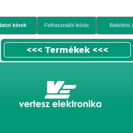
latot kérek
Felhasználói leírás
Bekötési 
<<< Termékek <<<