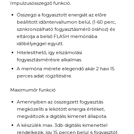
Impulzusösszegző funkció.
Összegzi a fogyasztott energiát az előre
beállított időintervallumon belül, (1-60 perc,
szinkronizálható fogyasztásmérő órához) és
eltárolja a belső FLASH memóriába
időbélyeggel együtt.
Hitelesíthető, így elszámolási
fogyasztásmérésre alkalmas.
A memória mérete elegendő akár 2 havi 15
perces adat rögzítésére.
Maximumőr funkció
Amennyiben az összegzett fogyasztás
megközelíti a lekötött energia értéket,
megváltozik a digitális kimenet állapota.
A készülék max. 3db digitális kimenettel
rendelkezik, így 15 percen belül 4 fogyasztót