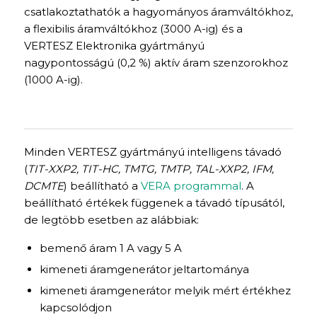
csatlakoztathatók a hagyományos áramváltókhoz,
a flexibilis áramváltókhoz (3000 A-ig) és a
VERTESZ Elektronika gyártmányú
nagypontosságú (0,2 %) aktív áram szenzorokhoz
(1000 A-ig).
Minden VERTESZ gyártmányú intelligens távadó
(
TIT-XXP2, TIT-HC, TMTG, TMTP, TAL-XXP2, IFM,
DCMTE
) beállítható a
VERA programmal
. A
beállítható értékek függenek a távadó típusától,
de legtöbb esetben az alábbiak:
bemenő áram 1 A vagy 5 A
kimeneti áramgenerátor jeltartománya
kimeneti áramgenerátor melyik mért értékhez
kapcsolódjon