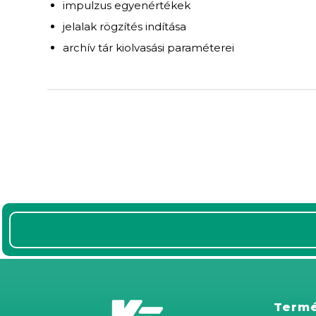
impulzus egyenértékek
jelalak rögzítés indítása
archív tár kiolvasási paraméterei
Term