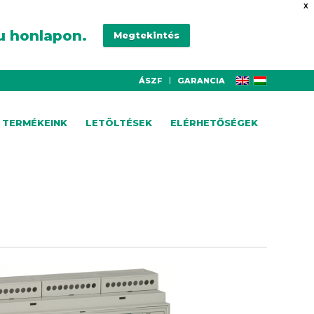
X
u honlapon.
Megtekintés
ÁSZF
GARANCIA
TERMÉKEINK
LETÖLTÉSEK
ELÉRHETŐSÉGEK