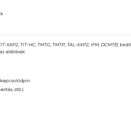
ok
TIT-XXP2, TIT-HC, TMTG, TMTP, TAL-XXP2, IFM, DCMTE
) beál
az alábbiak:
 kapcsolódjon
itás, stb.)