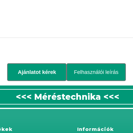
Ajánlatot kérek
Felhasználói leírás
<<< Méréstechnika <<<
ékek
Információk