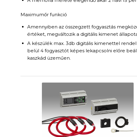
A memória mérete elegendő akár 2 havi 15 perc
Maximumőr funkció
Amennyiben az összegzett fogyasztás megközelí
értéket, megváltozik a digitális kimenet állapota
A készülék max. 3db digitális kimenettel rendel
belül 4 fogyasztót képes lekapcsolni előre beál
kaszkád üzeműen.