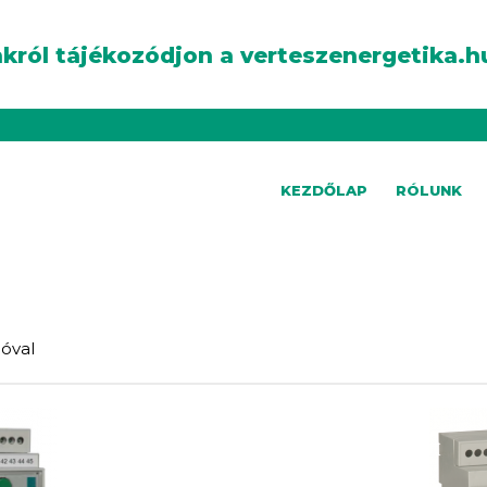
król tájékozódjon a verteszenergetika.h
KEZDŐLAP
RÓLUNK
óval