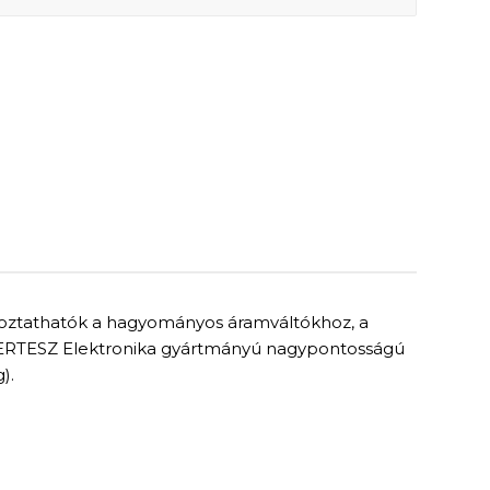
oztathatók a hagyományos áramváltókhoz, a
a VERTESZ Elektronika gyártmányú nagypontosságú
).