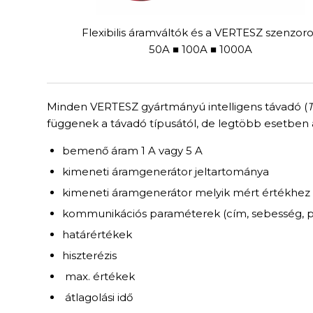
Flexibilis áramváltók és a VERTESZ szenzor
50A ■ 100A ■ 1000A
Minden VERTESZ gyártmányú intelligens távadó (
függenek a távadó típusától, de legtöbb esetben 
bemenő áram 1 A vagy 5 A
kimeneti áramgenerátor jeltartománya
kimeneti áramgenerátor melyik mért értékhez
kommunikációs paraméterek (cím, sebesség, par
határértékek
hiszterézis
max. értékek
átlagolási idő