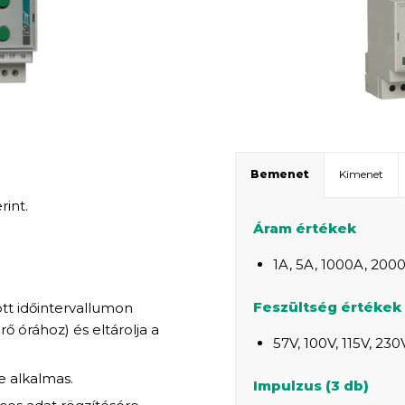
Bemenet
Kimenet
int.
Áram értékek
1A, 5A, 1000A, 200
Feszültség értékek
ott időintervallumon
rő órához) és eltárolja a
57V, 100V, 115V, 230
e alkalmas.
Impulzus (3 db)