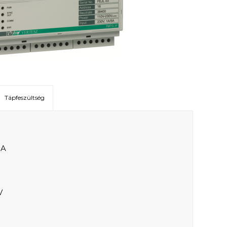
Tápfeszültség
0A
V