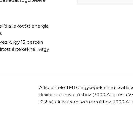
es adat rögzítésére.
ti a lekötött energia
.
kezik, így 15 percen
lított értékeknél, vagy
A különféle TMTG egységek mind csatlak
flexibilis áramváltókhoz (3000 A-ig) és 
(0,2 %) aktív áram szenzorokhoz (1000 A-ig