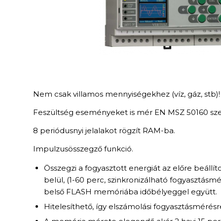
Nem csak villamos mennyiségekhez (víz, gáz, stb)!
Feszültség eseményeket is mér EN MSZ 50160 szer
8 periódusnyi jelalakot rögzít RAM-ba.
Impulzusösszegző funkció.
Összegzi a fogyasztott energiát az előre beállít
belül, (1-60 perc, szinkronizálható fogyasztásmé
belső FLASH memóriába időbélyeggel együtt.
Hitelesíthető, így elszámolási fogyasztásmérésr